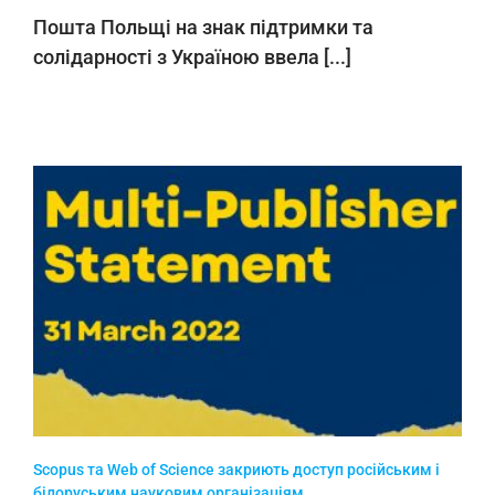
Пошта Польщі на знак підтримки та
солідарності з Україною ввела [...]
Scopus та Web of Science закриють доступ російським і
білоруським науковим організаціям