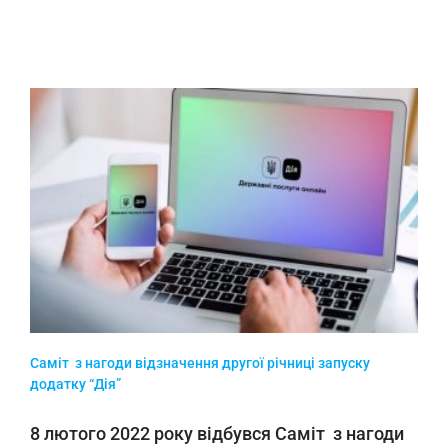
Саміт з нагоди відзначення другої річниці запуску
додатку “Дія”
8 лютого 2022 року відбувся Саміт з нагоди