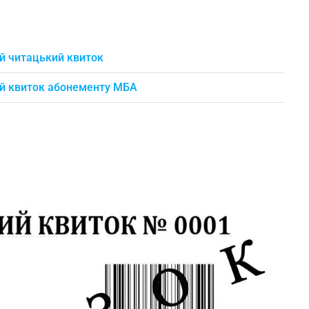
й читацький квиток
ий квиток абонементу МБА