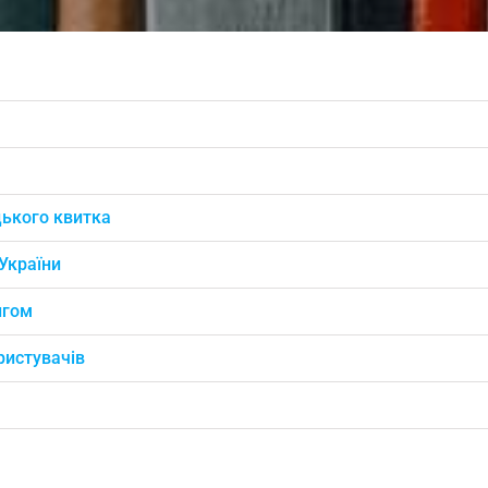
цького квитка
України
нгом
ристувачів