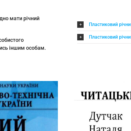
ідно мати річний
Пластиковий річни
Пластиковий річн
собистого
тись іншим особам.