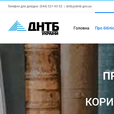
Skip
Телефон для довідок: (044) 521-93-52
|
dntb@dntb.gov.ua
to
content
Головна
Про біблі
П
КОРИ