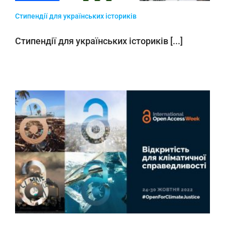
Стипендії для українських істориків
Стипендії для українських істориків [...]