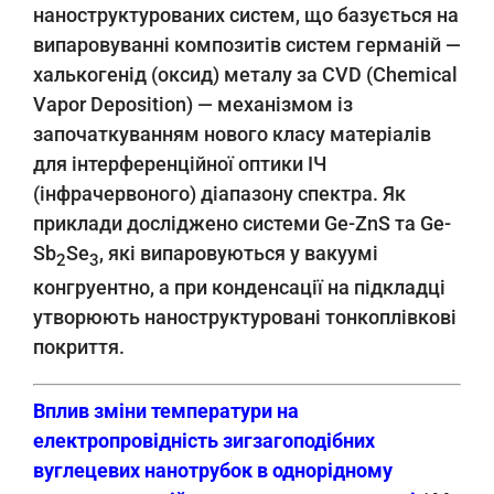
наноструктурованих систем, що базується на
випаровуванні композитів систем германій —
халькогенід (оксид) металу за CVD (Chemical
Vapor Deposition) — механізмом із
започаткуванням нового класу матеріалів
для інтерференційної оптики ІЧ
(інфрачервоного) діапазону спектра. Як
приклади досліджено системи Ge-ZnS та Ge-
Sb
Se
, які випаровуються у вакуумі
2
3
конгруентно, а при конденсації на підкладці
утворюють наноструктуровані тонкоплівкові
покриття.
Вплив зміни температури на
електропровідність зигзагоподібних
вуглецевих нанотрубок в однорідному