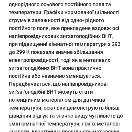
однорідного осьового постійного поля та
температури. Графіки нормованої щільності
струму в залежності від одно- рідного
постійного поля, яке прикладене вздовж осі
напівпровідникових зигзагоподібних ВНТ,
при підвищенні кімнатної температури з 293
до 299 К показали значне збільшення
електропровідності, тоді як в металевих
зигзагоподібних ВНТ вона практично
постійна або незначно зменшується.
Передбачається, що напівпровідникові
зиґзаґоподібні ВНТ можуть стати
потенційним матеріалом для датчиків
температури, оскільки демонструють більш
швидкий відгук та значно вищу чутливість до
змін кімнатної температури, ніж їх металеві
аналоги. Електрична провідність металевих