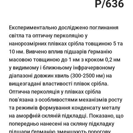
Р/636
Експериментально досліджено поглинання
світла та оптичну перколяцію у
нанорозмірних плівках срібла товщиною 5 та
10 нм. Вивчено вплив підшарів ґерманію
масовою товщиною до 1 нм з кроком 0,2 нм
у видимому і ближньому інфрачервоному
діапазоні довжин хвиль (300-2500 нм) на
вищезгадані властивості плівок срібла.
Оптична перколяція у плівках срібла
пов’язана з особливостями механізмів росту
та режимів формування конденсату металу
на аморфній скляній підкладці. Показано, що
попередньо нанесені на скляну підкладку
підшари ґерманію зменшують порогову