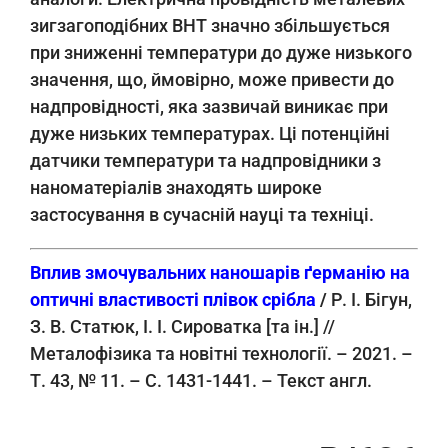
зигзагоподібних ВНТ значно збільшується
при зниженні температури до дуже низького
значення, що, ймовірно, може привести до
надпровідності, яка зазвичай виникає при
дуже низьких температурах. Ці потенційні
датчики температури та надпровідники з
наноматеріалів знаходять широке
застосування в сучасній науці та техніці.
Вплив змочувальних наношарів ґерманію на
оптичні властивості плівок срібла
/
Р. І. Бігун,
З. В. Статюк, І. І. Сироватка [та ін.] //
Металофізика та новітні технології. – 2021. –
Т. 43, № 11. – С. 1431-1441. – Текст англ.