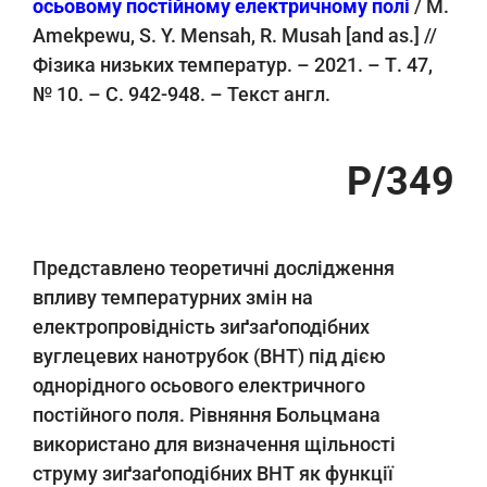
осьовому постійному електричному полі
/ М.
Amekpewu, S. Y. Mensah, R. Musah [and as.] //
Фізика низьких температур. – 2021. – Т. 47,
№ 10. – С. 942-948. – Текст англ.
Р/349
Представлено теоретичні дослідження
впливу температурних змін на
електропровідність зиґзаґоподібних
вуглецевих нанотрубок (ВНТ) під дією
однорідного осьового електричного
постійного поля. Рівняння Больцмана
використано для визначення щільності
струму зиґзаґоподібних ВНТ як функції