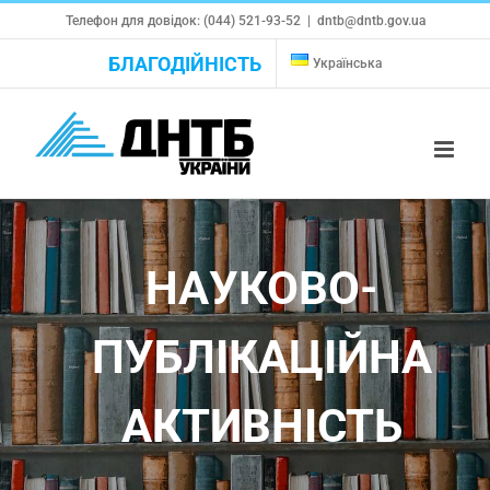
Skip
Телефон для довідок: (044) 521-93-52
|
dntb@dntb.gov.ua
to
БЛАГОДІЙНІСТЬ
Українська
content
НАУКОВО-
ПУБЛІКАЦІЙНА
АКТИВНІСТЬ