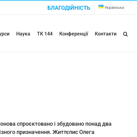
БЛАГОДІЙНІСТЬ
Українська
урси
Наука
ТК 144
Конференції
Контакти
тонова спроєктовано і збудовано понад два
різного призначення. Життєпис Олега