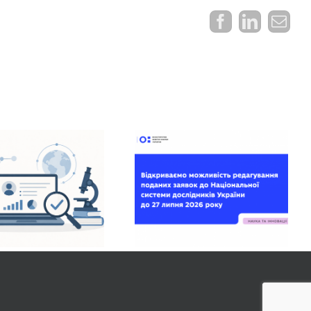
Facebook
LinkedI
E-
mail
У Національній
системі дослідників
відкрито
можливість оновити
раніше подані
заявки