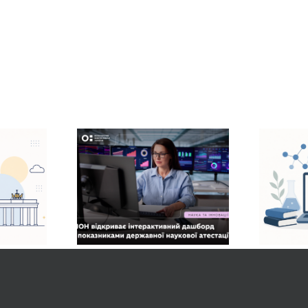
ктивний
Завершено перший
борд
етап подання заявок
ьтатів
до Національної
 атестації
системи дослідників
х установ
України