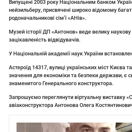
Випущені 2003 року Національним банком України 
нейзильберу, присвячені широко відомому багато
родоначальникові сім’ї «АНів».
Музей історії ДП «Антонов» веде велику наукову
зацікавленість відвідувачів.
У Національній академії наук України встановлен
Астероїд 14317, вулиці українських міст Києва т
значення для економіки та безпеки держави, є св
знаменитого Генерального конструктора.
Запрошуємо переглянути віртуальну виставку «Сл
авіаконструктора Антонова Олега Костянтинович