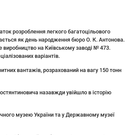
очаток розроблення легкого багатоцільового
ається як день народження бюро О. К. Антонова.
не виробництво на Київському заводі № 473.
ціалізованих варіантів.
ритних вантажів, розрахований на вагу 150 тонн
Костянтиновича назавжди увійшло в історію
ричного музею України та у Державному музеї