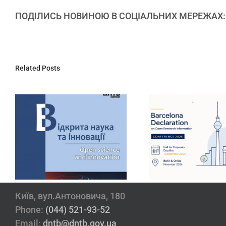
ПОДІЛИСЬ НОВИНОЮ В СОЦІАЛЬНИХ МЕРЕЖАХ:
Related Posts
ДНТБ України
Інтера
запрошує
даш
долучитися до
резул
конференції
державної
Barcelona Declaration
наукови
2026
Київ, вул.Антоновича, 180
Phone:
(044) 521-93-52
Email:
dntb@dntb.gov.ua