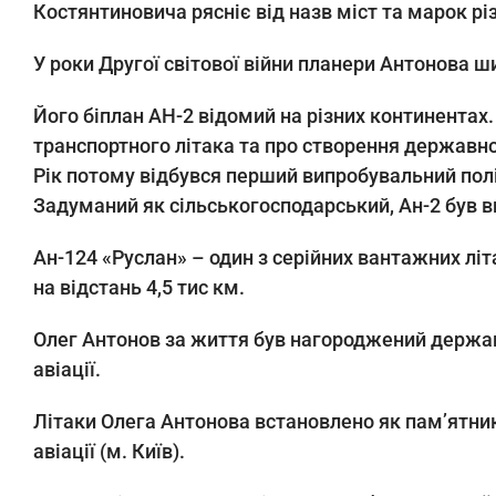
Костянтиновича рясніє від назв міст та марок рі
У роки Другої світової війни планери Антонова ши
Його біплан АН-2 відомий на різних континентах.
транспортного літака та про створення державн
Рік потому відбувся перший випробувальний політ
Задуманий як сільськогосподарський, Ан-2 був ви
Ан-124 «Руслан» – один з серійних вантажних лі
на відстань 4,5 тис км.
Олег Антонов за життя був нагороджений держан
авіації.
Літаки Олега Антонова встановлено як пам’ятник
авіації (м. Київ).