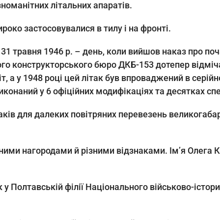
зноманітних літальних апаратів.
роко застосовувалися в тилу і на фронті.
 31 травня 1946 р. – день, коли вийшов наказ про п
ого конструкторського бюро ДКБ-153 дотепер відміч
, а у 1948 році цей літак був впроваджений в серій
конаний у 6 офіційних модифікаціях та десятках спе
таків для далеких повітряних перевезень великогаба
ими нагородами й різними відзнаками. Ім’я Олега 
 у Полтавській філії Національного військово-істо