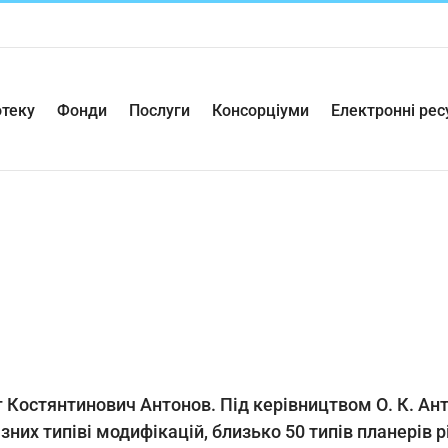
отеку
Фонди
Послуги
Консорціуми
Електронні рес
г Костянтинович Антонов. Під керівництвом О. К. Ан
зних типіві модифікацій, близько 50 типів планерів 