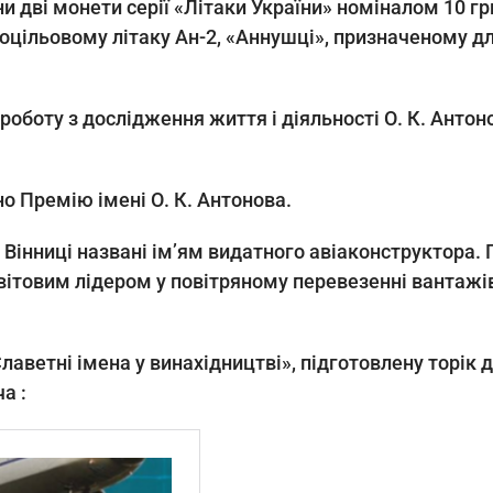
дві монети серії «Літаки України» номіналом 10 грн з
цільовому літаку Ан-2, «Аннушці», призначеному дл
 роботу з дослідження життя і діяльності О. К. Анто
о Премію імені О. К. Антонова.
а Вінниці названі ім’ям видатного авіаконструктора.
ітовим лідером у повітряному перевезенні вантажів 
аветні імена у винахідництві», підготовлену торік 
а :