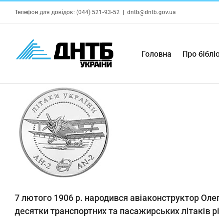
Skip
Телефон для довідок: (044) 521-93-52
|
dntb@dntb.gov.ua
to
content
Головна
Про біблі
7 лютого 1906 р. народився авіаконструктор Оле
десятки транспортних та пасажирських літаків рі