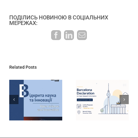
ПОДІЛИСЬ НОВИНОЮ В СОЦІАЛЬНИХ
МЕРЕЖАХ:
Facebook
LinkedIn
E-
mail:
Related Posts
ДНТБ України
Інтерактивний
запрошує
дашборд
долучитися до
результатів
конференції
державної
Barcelona
атестації
Declaration
наукових
2026
установ