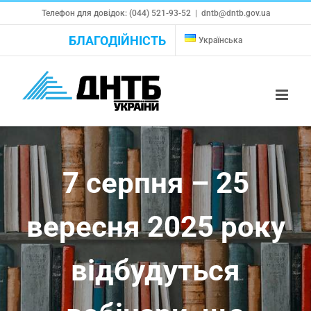
Skip
Телефон для довідок: (044) 521-93-52
|
dntb@dntb.gov.ua
to
БЛАГОДІЙНІСТЬ
Українська
content
7 серпня – 25
вересня 2025 року
відбудуться