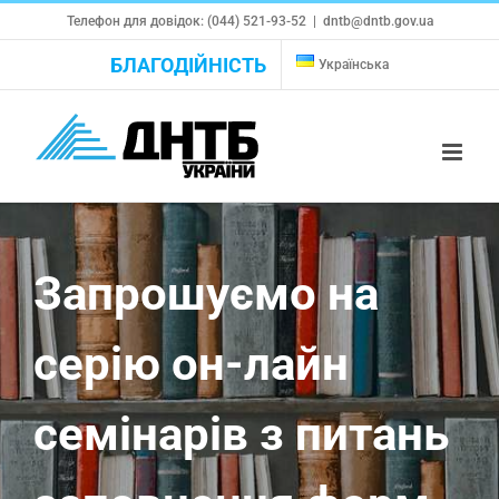
Skip
Телефон для довідок: (044) 521-93-52
|
dntb@dntb.gov.ua
to
БЛАГОДІЙНІСТЬ
Українська
content
Запрошуємо на
серію он-лайн
семінарів з питань