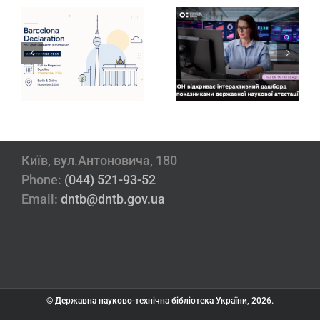
Завершено
и
Інтерактивний
перший етап
дашборд
подання заявок
о
результатів
до
державної
Національної
атестації
системи
наукових
дослідників
установ
України
Київ, вул.Антоновича, 180
Phone:
(044) 521-93-52
Email:
dntb@dntb.gov.ua
© Державна науково-технічна бібліотека України, 2026.