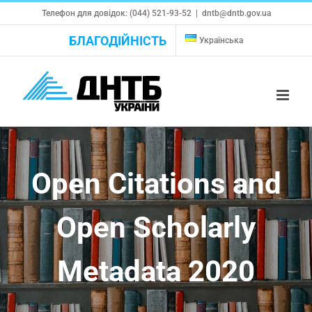
Skip
Телефон для довідок: (044) 521-93-52
|
dntb@dntb.gov.ua
to
БЛАГОДІЙНІСТЬ
Українська
content
Open Citations and
Open Scholarly
Metadata 2020