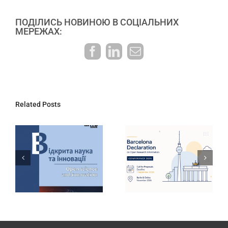
ПОДІЛИСЬ НОВИНОЮ В СОЦІАЛЬНИХ
МЕРЕЖАХ:
Facebook
LinkedIn
E-
mail:
Related Posts
ДНТБ України
Інтерактивний
запрошує
дашборд
долучитися до
результатів
конференції
державної
Barcelona
атестації
Declaration
наукових
2026
установ