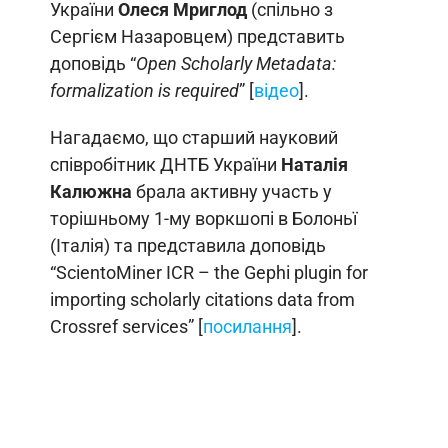
України
Олеся Мриглод
(спільно з
Сергієм Назаровцем) представить
доповідь “
Open Scholarly Metadata:
formalization is required
” [
відео
].
Нагадаємо, що старший науковий
співробітник ДНТБ України
Наталія
Калюжна
брала активну участь у
торішньому 1-му воркшопі в Болоньї
(Італія) та представила доповідь
“ScientoMiner ICR – the Gephi plugin for
importing scholarly citations data from
Crossref services” [
посилання
].