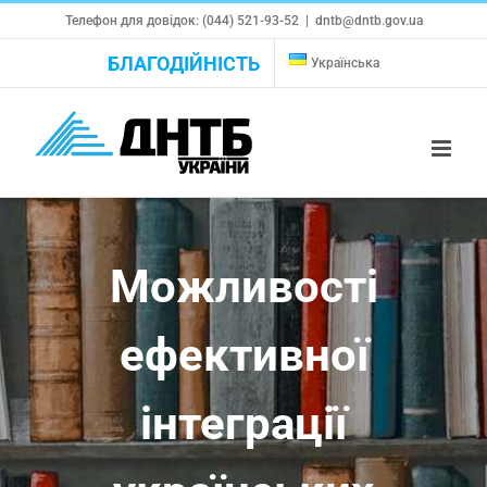
Skip
Телефон для довідок: (044) 521-93-52
|
dntb@dntb.gov.ua
to
БЛАГОДІЙНІСТЬ
Українська
content
Можливості
ефективної
інтеграції