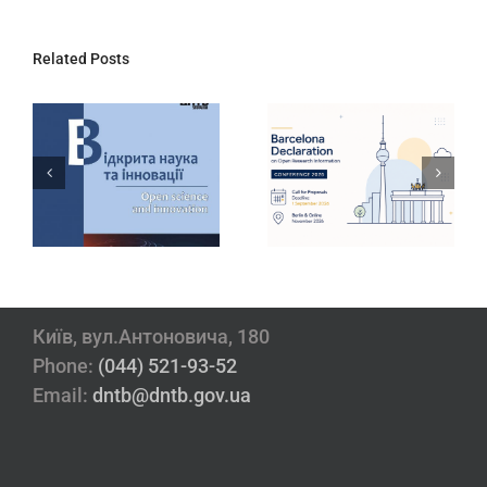
Related Posts
ДНТБ України
Інтерактивний
запрошує
дашборд
долучитися до
результатів
конференції
державної
Barcelona
атестації
Declaration
наукових
2026
установ
Київ, вул.Антоновича, 180
Phone:
(044) 521-93-52
Email:
dntb@dntb.gov.ua