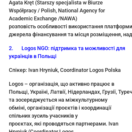
Agata Kręt (Starszy specjalista w Biurze
Współpracy / Polish, National Agency for
Academic Exchange /NAWA)
розповість
особливості використання платформ
джерела фінансування та місця розміщення
,
над
2. Logos NGO: підтримка та можливості для
українців в Польщі
Спікер
: Ivan Hryniuk, Coordinator Logos Polska
Logos –
організація
,
що активно працює в
Польщі
,
Україні
,
Латвії
,
Нідерландах
,
Грузії
,
Туреч
та зосереджується на міжкультурному
обміні
,
організації проєктів і координації
спільних зусиль учасників у
про
є
ктах
,
які проводяться партнерами
. Ivan
Hryniuk (Coordinator Logos