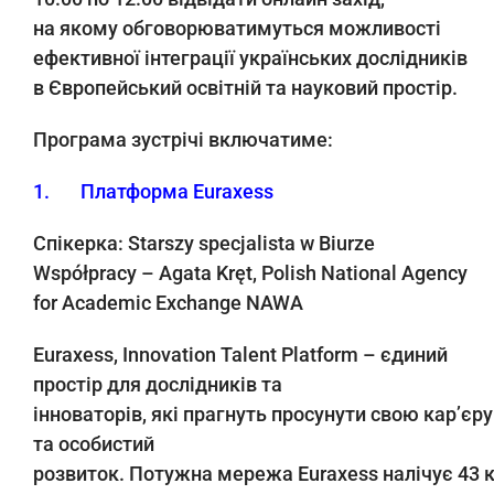
на
якому
обговорюватимуться можливості
ефективної інтеграції українських дослідників
в Європейський освітній та науковий простір.
Програма
з
устрічі
включатиме
:
1. Платформа Euraxess
Спікерка
: Starszy specjalista w Biurze
Współpracy – Agata Kręt, Polish National Agency
for Academic Exchange NAWA
Euraxess, Innovation Talent Platform –
єдиний
простір для дослідників та
інноваторів
,
які прагнуть просунути свою кар
’
єру
та особистий
розвиток
.
Потужна мережа
Euraxess
налічує
43
к