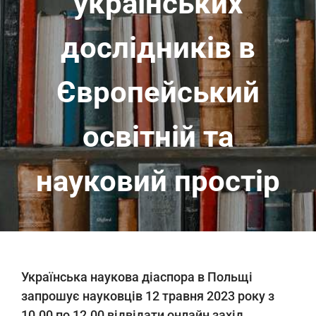
українських
дослідників в
Європейський
освітній та
науковий простір
Українська наукова діаспора в Польщі
запрошує науковців 12 травня 2023 року з
10.00 по 12.00
відвідати
онлайн захід,