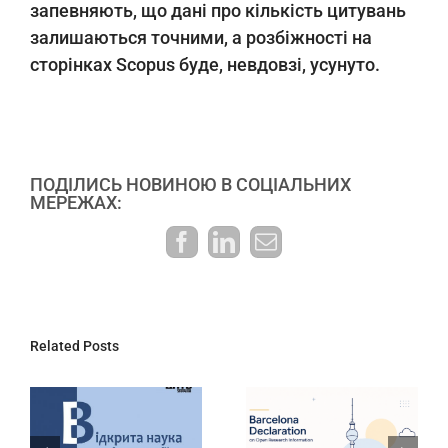
запевняють, що дані про кількість цитувань
залишаються точними, а розбіжності на
сторінках Scopus буде, невдовзі, усунуто.
ПОДІЛИСЬ НОВИНОЮ В СОЦІАЛЬНИХ
МЕРЕЖАХ:
Facebook
LinkedIn
E-
mail:
Related Posts
ДНТБ України
Інтерактивний
запрошує
дашборд