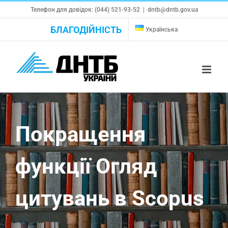
Skip
Телефон для довідок: (044) 521-93-52
|
dntb@dntb.gov.ua
to
БЛАГОДІЙНІСТЬ
Українська
content
Покращення
функції Огляд
цитувань в Scopus