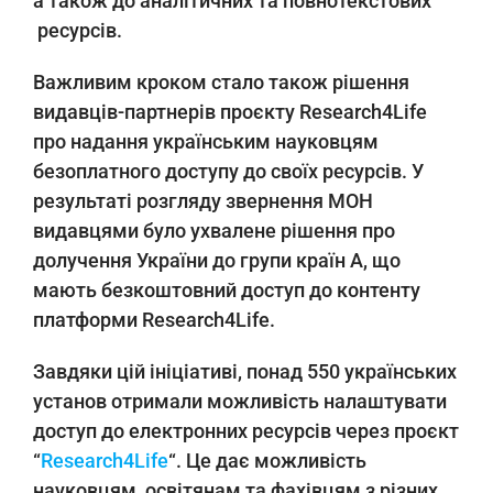
а також до аналітичних та повнотекстових
ресурсів.
Важливим кроком стало також рішення
видавців-партнерів проєкту Research4Life
про надання українським науковцям
безоплатного доступу до своїх ресурсів. У
результаті розгляду звернення МОН
видавцями було ухвалене рішення про
долучення України до групи країн А, що
мають безкоштовний доступ до контенту
платформи Research4Life.
Завдяки цій ініціативі, понад 550 українських
установ отримали можливість налаштувати
доступ до електронних ресурсів через проєкт
“
Research4Life
“. Це дає можливість
науковцям, освітянам та фахівцям з різних