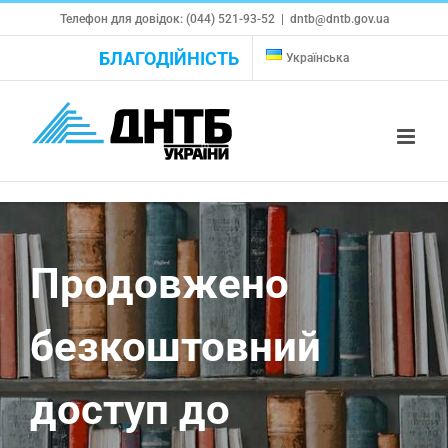
Skip
Телефон для довідок: (044) 521-93-52
|
dntb@dntb.gov.ua
to
БЛАГОДІЙНІСТЬ
Українська
content
Продовжено
безкоштовний
доступ до