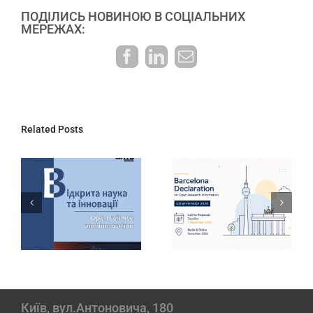
ПОДІЛИСЬ НОВИНОЮ В СОЦІАЛЬНИХ
МЕРЕЖАХ:
Facebook
LinkedIn
E-
mail:
Related Posts
ДНТБ України
Інтерактивний
запрошує
дашборд
долучитися до
результатів
конференції
державної
Barcelona
атестації
Declaration
наукових
2026
установ
Київ, вул.Антоновича, 180