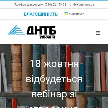
Skip
Телефон для довідок: (044) 521-93-52
|
dntb@dntb.gov.ua
to
БЛАГОДІЙНІСТЬ
Українська
content
18 жовтня
відбудеться
вебінар зі