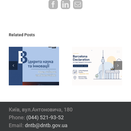
Facebook
LinkedIn
E-
mail:
Related Posts
ДНТБ України
Інтерактивний
запрошує
дашборд
долучитися до
результатів
конференції
державної
Barcelona
атестації
Declaration
наукових
2026
установ
Київ, вул.Антоновича, 180
Phone:
(044) 521-93-52
Email:
dntb@dntb.gov.ua