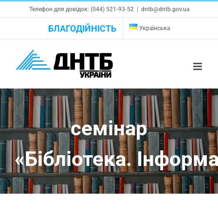
Skip
Телефон для довідок: (044) 521-93-52
|
dntb@dntb.gov.ua
to
БЛАГОДІЙНІСТЬ
Українська
content
семінар
«Бібліотека. Інформа