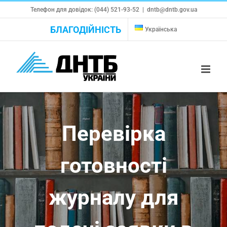
Skip
Телефон для довідок: (044) 521-93-52
|
dntb@dntb.gov.ua
to
БЛАГОДІЙНІСТЬ
Українська
content
Перевірка
готовності
журналу для