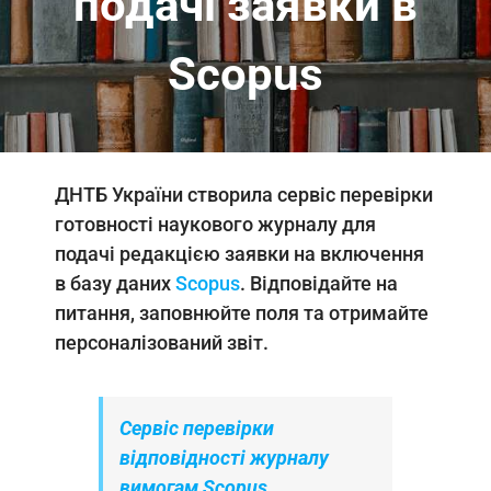
подачі заявки в
Scopus
ДНТБ України створила сервіс перевірки
готовності наукового журналу для
подачі редакцією заявки на включення
в базу даних
Scopus
. Відповідайте на
питання, заповнюйте поля та отримайте
персоналізований звіт.
Сервіс перевірки
відповідності журналу
вимогам Scopus