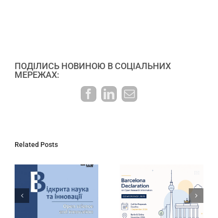
ПОДІЛИСЬ НОВИНОЮ В СОЦІАЛЬНИХ
МЕРЕЖАХ:
Facebook
LinkedIn
E-
mail:
Related Posts
ДНТБ України
Інтерактивний
запрошує
дашборд
долучитися до
результатів
конференції
державної
Barcelona
атестації