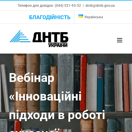
Skip
Телефон для довідок: (044) 521-93-52
|
dntb@dntb.gov.ua
to
БЛАГОДІЙНІСТЬ
Українська
content
Вебінар
«Інноваційні
підходи в роботі