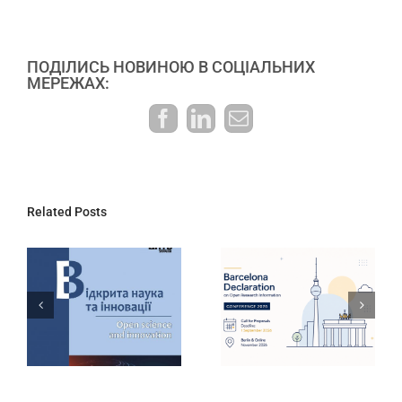
ПОДІЛИСЬ НОВИНОЮ В СОЦІАЛЬНИХ
МЕРЕЖАХ:
Facebook
LinkedIn
E-
mail:
Related Posts
ДНТБ України
Інтерактивний
запрошує
дашборд
долучитися до
результатів
конференції
державної
Barcelona
атестації
Declaration
наукових
2026
установ