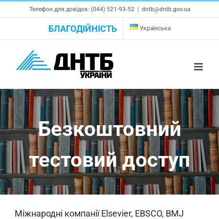
Skip
Телефон для довідок: (044) 521-93-52
|
dntb@dntb.gov.ua
to
БЛАГОДІЙНІСТЬ
Українська
content
Безкоштовний
тестовий доступ
Міжнародні компанії Elsevier, EBSCO, BMJ